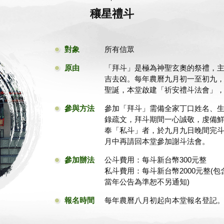
穰星禮斗
對象
所有信眾
原由
「拜斗」是極為神聖玄奧的祭禮，
吉去凶。每年農曆九月初一至初九
聖誕，本堂啟建「祈安禮斗法會」
參與方法
參加「拜斗」需備全家丁口姓名、生
錄疏文，拜斗期間一心誠敬，虔備
奉「私斗」者，於九月九日晚間完
月中再請回本堂參加謝斗法會。
參加辦法
公斗費用：每斗新台幣300元整
私斗費用：每斗新台幣2000元整(
當年公告為準恕不另通知)
報名時間
每年農曆八月初起向本堂報名登記