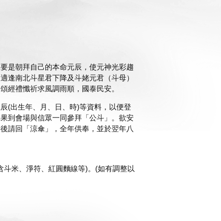
主要是朝拜自己的本命元辰，使元神光彩趨
，適逢南北斗星君下降及斗姥元君（斗母）
，頌經禮懺祈求風調雨順，國泰民安。
辰(出生年、月、日、時)等資料，以便登
鮮果到會場與信眾一同參拜「公斗」。欲安
斗後請回「涼傘」，全年供奉，並於翌年八
包含斗米、淨符、紅圓麵線等)。(如有調整以
。