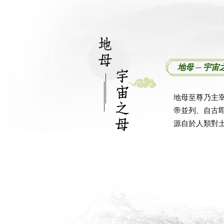
地母 ─ 宇
地母至尊乃主
帝並列、自古
源自於人類對