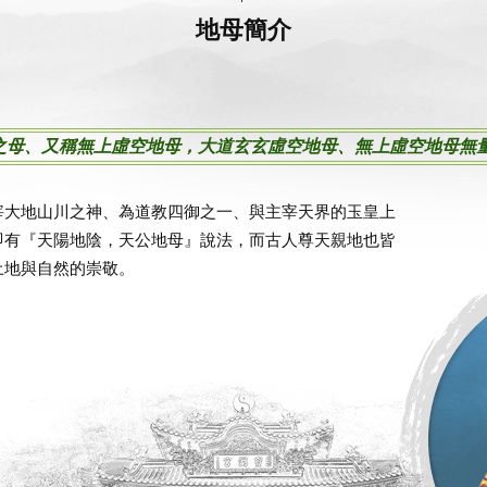
地母簡介
宙之母、又稱無上虛空地母，大道玄玄虛空地母、無上虛空地母無
宰大地山川之神、為道教四御之一、與主宰天界的玉皇上
即有『天陽地陰，天公地母』說法，而古人尊天親地也皆
土地與自然的崇敬。